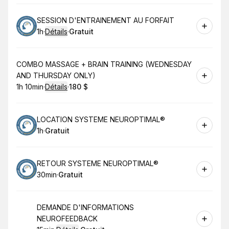
Réserver
SESSION D'ENTRAINEMENT AU FORFAIT
1h
·
Détails
·
Gratuit
.
Durée de l'appel
.
Prix
:
:
Réserver
COMBO MASSAGE + BRAIN TRAINING (WEDNESDAY
AND THURSDAY ONLY)
1h 10min
·
Détails
·
180 $
.
Durée de l'appel
.
Prix
:
:
Réserver
LOCATION SYSTEME NEUROPTIMAL®️
1h
·
Gratuit
.
Durée de l'appel
.
Prix
:
:
Réserver
RETOUR SYSTEME NEUROPTIMAL®️
30min
·
Gratuit
.
Durée de l'appel
.
Prix
:
:
Réserver
DEMANDE D'INFORMATIONS
NEUROFEEDBACK