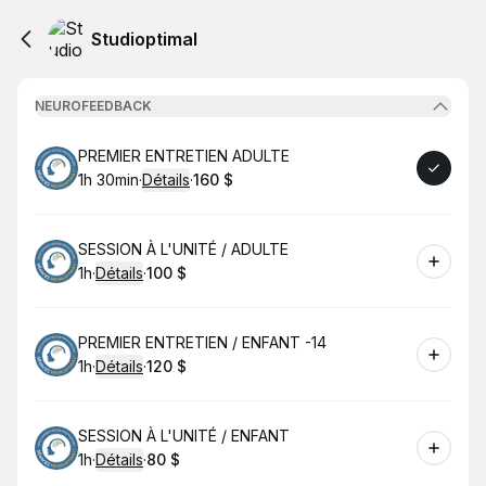
Studioptimal
NEUROFEEDBACK
Réserver
PREMIER ENTRETIEN ADULTE
1h 30min
·
Détails
·
160 $
.
Durée de l'appel
.
Prix
:
:
Réserver
SESSION À L'UNITÉ / ADULTE
1h
·
Détails
·
100 $
.
Durée de l'appel
.
Prix
:
:
Réserver
PREMIER ENTRETIEN / ENFANT -14
1h
·
Détails
·
120 $
.
Durée de l'appel
.
Prix
:
:
Réserver
SESSION À L'UNITÉ / ENFANT
1h
·
Détails
·
80 $
.
Durée de l'appel
.
Prix
:
: