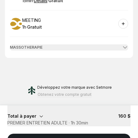
15min
·
Détails
·
Gratuit
.
Durée de l'appel
.
Prix
:
:
Réserver
MEETING
1h
·
Gratuit
.
Durée de l'appel
.
Prix
:
:
MASSOTHERAPIE
Développez votre marque
avec Setmore
Obtenez votre compte gratuit
Total à payer
160 $
PREMIER ENTRETIEN ADULTE
·
1h 30min